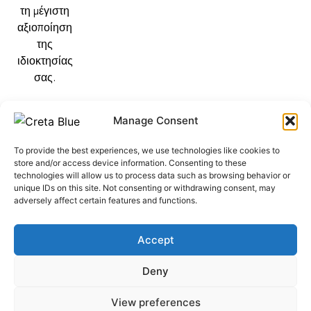
τη μέγιστη
αξιοποίηση
της
ιδιοκτησίας
σας.
Manage Consent
Ακολουθήστε
μας στο:
To provide the best experiences, we use technologies like cookies to
store and/or access device information. Consenting to these
technologies will allow us to process data such as browsing behavior or
F
Y
I
unique IDs on this site. Not consenting or withdrawing consent, may
a
o
n
c
u
s
adversely affect certain features and functions.
e
t
t
b
u
a
o
b
g
Accept
o
e
r
k
a
Deny
m
κατασκευή ιστοσελίδων
–
ALL WEB KEYS
View preferences