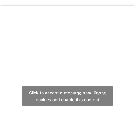
a
n
c
e
Click to accept εμπορικής προώθησης
cookies and enable this content