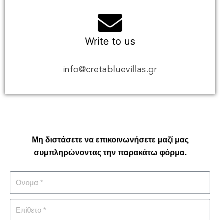
Write to us
info@cretabluevillas.gr
Μη διστάσετε να επικοινωνήσετε μαζί μας
συμπληρώνοντας την παρακάτω φόρμα.
F
i
r
L
s
a