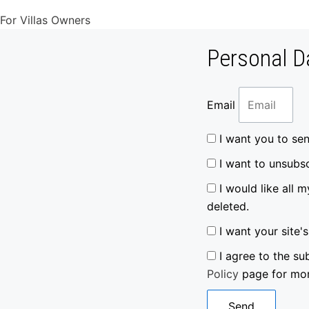
For Villas Owners
Personal D
Email
I want you to se
I want to unsubs
I would like all
deleted.
I want your site'
I agree to the su
Policy
page for mor
Send